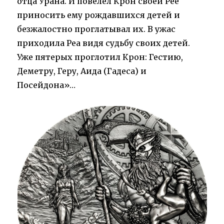
отца Урана. И повелел Крон своей Рее
приносить ему рождавшихся детей и
безжалостно проглатывал их. В ужас
приходила Реа видя судьбу своих детей.
Уже пятерых проглотил Крон: Гестию,
Деметру, Геру, Аида (Гадеса) и
Посейдона»…