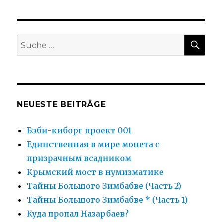
вам
своих
чад
не
SU
Suche
жалко?
nach:
NEUESTE BEITRÄGE
Бэби-киборг проект 001
Единственная в мире монета с
призрачным всадником
Крымский мост в нумизматике
Тайны Большого Зимбабве (Часть 2)
Тайны Большого Зимбабве * (Часть 1)
Куда пропал Назарбаев?