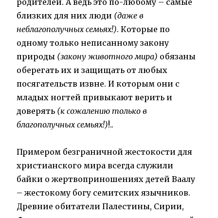
родителей. А ведь это по-любому – самые
близких для них люди
(даже в
неблагополучных семьях!)
. Которые по
одному только неписанному закону
природы
(закону животного мира)
обязаны
оберегать их и защищать от любых
посягательств извне. И которым они с
младых ногтей привыкают верить и
доверять
(к сожалению только в
благополучных семьях!)
!..
Примером безграничной жестокости для
христианского мира всегда служили
байки о жертвоприношениях детей Ваалу
– жестокому богу семитских язычников.
Древние обитатели Палестины, Сирии,